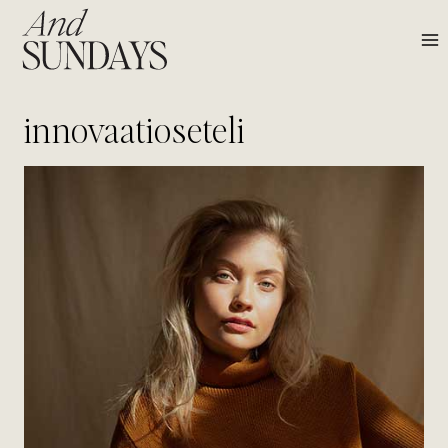
Siirry
sisältöön
innovaatioseteli