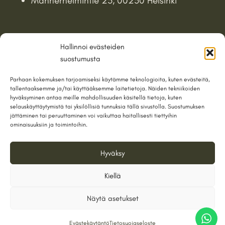
Mannerheimintie 25, 00250 Helsinki
Linkit
Hallinnoi evästeiden
suostumusta
Työt
Parhaan kokemuksen tarjoamiseksi käytämme teknologioita, kuten evästeitä,
Palvelut
tallentaaksemme ja/tai käyttääksemme laitetietoja. Näiden tekniikoiden
hyväksyminen antaa meille mahdollisuuden käsitellä tietoja, kuten
Blogi
selauskäyttäytymistä tai yksilöllisiä tunnuksia tällä sivustolla. Suostumuksen
jättäminen tai peruuttaminen voi vaikuttaa haitallisesti tiettyihin
ominaisuuksiin ja toimintoihin.
Tilaa uutiskirje
Hyväksy
Kiellä
Näytä asetukset
Evästekäytäntö
Tietosuojaseloste