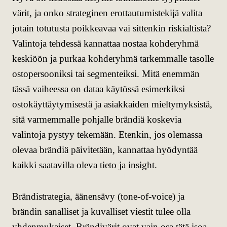
värit, ja onko strateginen erottautumistekijä valita
jotain totutusta poikkeavaa vai sittenkin riskialtista?
Valintoja tehdessä kannattaa nostaa kohderyhmä
keskiöön ja purkaa kohderyhmä tarkemmalle tasolle
ostopersooniksi tai segmenteiksi. Mitä enemmän
tässä vaiheessa on dataa käytössä esimerkiksi
ostokäyttäytymisestä ja asiakkaiden mieltymyksistä,
sitä varmemmalle pohjalle brändiä koskevia
valintoja pystyy tekemään. Etenkin, jos olemassa
olevaa brändiä päivitetään, kannattaa hyödyntää
kaikki saatavilla oleva tieto ja insight.
Brändistrategia, äänensävy (tone-of-voice) ja
brändin sanalliset ja kuvalliset viestit tulee olla
yhdenmukaiset. Brändivärit ovat vain osa tätä isoa