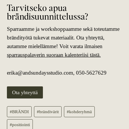
Tarvitseko apua
brändisuunnittelussa?
Sparraamme ja workshoppaamme sekä toteutamme
brändityötä tukevat materiaalit. Ota yhteyttä,
autamme mielellämme! Voit varata ilmaisen
sparrauspalaverin suoraan kalenteriisi tästä.
erika@andsundaysstudio.com, 050-5627629
Ota yhteyttä
Avainsanat:
#
BRÄNDI
#
brändivärit
#
kohderyhmä
#
positiointi