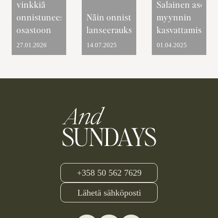
vinkkiä
Salainen ase
onnistuneeseen
Näin onnistut
myynnin
osastoon
lanseerauksessa
kasvattamiseen
27.01.2026
14.07.2025
01.04.2025
+358 50 562 7629
Lähetä sähköposti