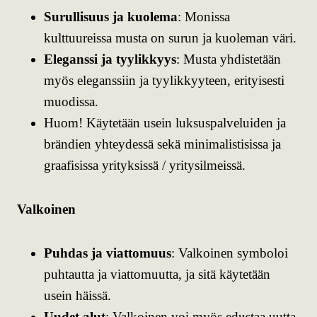
Surullisuus ja kuolema
: Monissa
kulttuureissa musta on surun ja kuoleman väri.
Eleganssi ja tyylikkyys
: Musta yhdistetään
myös eleganssiin ja tyylikkyyteen, erityisesti
muodissa.
Huom! Käytetään usein luksuspalveluiden ja
brändien yhteydessä sekä minimalistisissa ja
graafisissa yrityksissä / yritysilmeissä.
Valkoinen
Puhdas ja viattomuus
: Valkoinen symboloi
puhtautta ja viattomuutta, ja sitä käytetään
usein häissä.
Uudet alut
: Valkoinen voi myös edustaa uutta