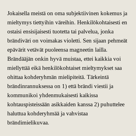
Jokaisella meistä on oma subjektiivinen kokemus ja
mieltymys tiettyihin väreihin. Henkilökohtaisesti en
ostaisi ensisijaisesti tuotetta tai palvelua, jonka
brändiväri on voimakas violetti. Sen sijaan pehmeät
epävärit vetävät puoleensa magneetin lailla.
Brändääjän onkin hyvä muistaa, ettei kaikkia voi
miellyttää eikä henkilökohtaiset mieltymykset saa
ohittaa kohderyhmän mielipiteitä. Tärkeintä
brändinrannuksessa on 1) että brändi viestii ja
kommunikoi yhdenmukaisesti kaikissa
kohtauspisteissään asikkaiden kanssa 2) puhuttelee
haluttua kohderyhmää ja vahvistaa
brändimielikuvaa.