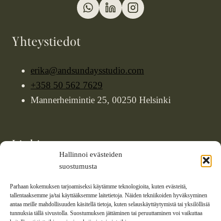
Yhteystiedot
erika@andsundaysstudio.com
+358 50 562 7629
Mannerheimintie 25, 00250 Helsinki
Linkit
Hallinnoi evästeiden
suostumusta
Työt
Palvelut
Parhaan kokemuksen tarjoamiseksi käytämme teknologioita, kuten evästeitä,
tallentaaksemme ja/tai käyttääksemme laitetietoja. Näiden tekniikoiden hyväksyminen
Blogi
antaa meille mahdollisuuden käsitellä tietoja, kuten selauskäyttäytymistä tai yksilöllisiä
tunnuksia tällä sivustolla. Suostumuksen jättäminen tai peruuttaminen voi vaikuttaa