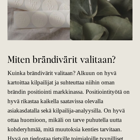
Miten brändivärit valitaan?
Kuinka brändivärit valitaan? Alkuun on hyvä
kartoittaa kilpailijat ja suhteuttaa niihin oman
brändin positiointi markkinassa. Positiointityötä on
hyvä rikastaa kaikella saatavissa olevalla
asiakasdatalla sekä kilpailija-analyysilla. On hyvä
ottaa huomioon, mikäli on tarve puhutella uutta
kohderyhmää, mitä muutoksia kenties tarvitaan.
Hyvä on tiedostaa tietyille toimialoille tyypilliset