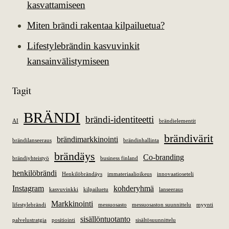
kasvattamiseen
Miten brändi rakentaa kilpailuetua?
Lifestylebrändin kasvuvinkit
kansainvälistymiseen
Tagit
BRÄNDI
brändi-identiteetti
AI
brändielementit
brändivärit
brändimarkkinointi
brändilanseeraus
brändinhallinta
brändäys
Co-branding
brändiyhteistyö
business finland
henkilöbrändi
Henkilöbrändäys
immateriaalioikeus
innovaatioseteli
Instagram
kohderyhmä
kasvuvinkki
kilpailuetu
lanseeraus
Markkinointi
lifestylebrändi
messuosasto
messuosaston suunnittelu
myynti
sisällöntuotanto
palvelustratgia
positiointi
sisältösuunnittelu