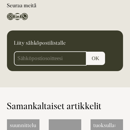
Seuraa meitä
Instagram
LinkedIn
WhatsApp
Liity sähköpostilistalle
Samankaltaiset artikkelit
Messuosaston
Brändää
suunnittelu – 10
tuoksulla: