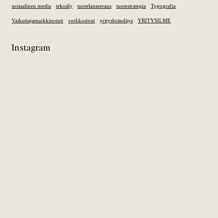
sosiaalinen media
tekoäly
tuotelanseeraus
tuotestrategia
Typografia
Vaikuttajamarkkinointi
verkkosivut
yritysbrändäys
YRITYSILME
Instagram